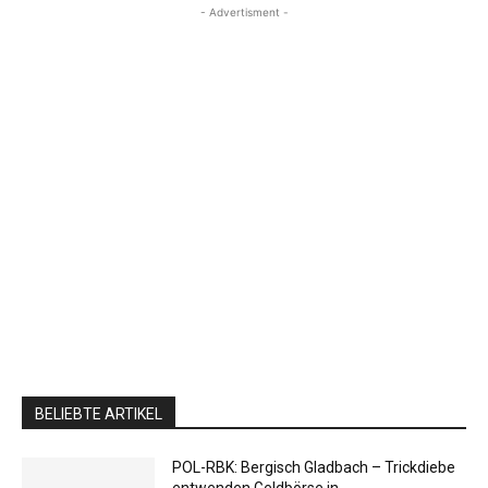
- Advertisment -
BELIEBTE ARTIKEL
POL-RBK: Bergisch Gladbach – Trickdiebe
entwenden Geldbörse in