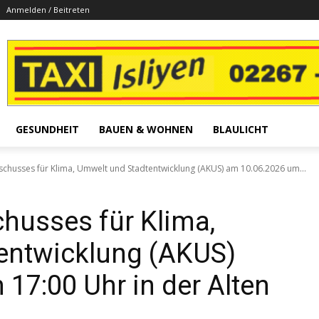
Anmelden / Beitreten
GESUNDHEIT
BAUEN & WOHNEN
BLAULICHT
schusses für Klima, Umwelt und Stadtentwicklung (AKUS) am 10.06.2026 um...
husses für Klima,
entwicklung (AKUS)
17:00 Uhr in der Alten