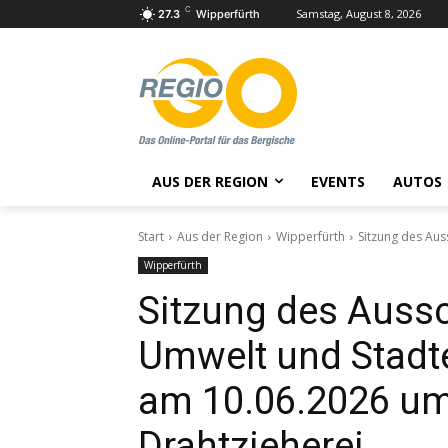
C
Samstag, August 8, 2026
27.3
Wipperfürth
AUS DER REGION
EVENTS
AUTOS
Start
Aus der Region
Wipperfürth
Sitzung des Aus
Wipperfürth
Sitzung des Aussc
Umwelt und Stadt
am 10.06.2026 um 
Drahtzieherei